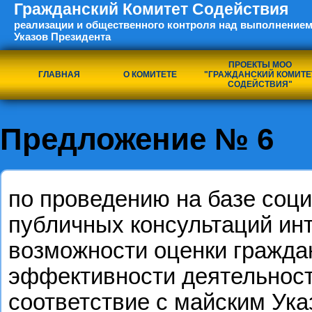
Гражданский Комитет Содействия
реализации и общественного контроля над выполнением
Указов Президента
ПРОЕКТЫ МОО
ГЛАВНАЯ
О КОМИТЕТЕ
"ГРАЖДАНСКИЙ КОМИТЕ
СОДЕЙСТВИЯ"
Предложение № 6
по проведению на базе соци
публичных консультаций ин
возможности оценки гражда
эффективности деятельности
соответствие с майским Ука